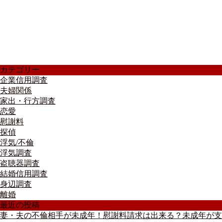
カテゴリー
企業信用調査
夫婦関係
家出・行方調査
恋愛
慰謝料
探偵
浮気/不倫
浮気調査
盗聴器調査
結婚信用調査
身辺調査
離婚
最近の投稿
妻・夫の不倫相手が未成年！慰謝料請求は出来る？未成年が支