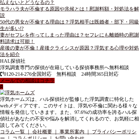
払えないとどうなるの？
モラハラ夫が不倫する原因や兆候とは！慰謝料額・対処法を解
説
50代の男女が不倫する理由は？浮気相手は既婚者・部下・同級
生が多い!?
妻がセフレを作ってしまった理由は？セフレにも離婚時の慰謝
料請求は可能！
産後の妻が不倫！産後クライシスが原因？浮気する心理や対処
法を紹介
HAL探偵社
浮気調査専門の探偵が在籍している探偵事務所へ無料相談
0120-214-276
全国対応 無料相談 24時間365日対応
メールでの相談はコチラ
浮気ホームズは、ハル探偵社が監修した浮気調査に特化した
webメディアです。このサイトは、浮気や不倫に関わる様々な
情報を発信していきます。また、97.6%の成功率を誇るハル探
偵社があなたの不安や悩みを解消してくれるので、お気軽に相
談してみてください。
コラム一覧
｜ 会社概要
｜ 事業所案内
｜ プライバシーポリシ
ー
｜ コラムポリシー
｜ お問い合わせ