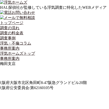
HAL探偵社が監修している浮気調査に特化したWEBメディア
トップページ
調査の流れ
調査の料金表
調査事例
浮気・不倫コラム
事務所案内
浮気ホームズトップ
事務所案内
梅田支店
大阪府大阪市北区角田町8-47阪急グランドビル20階
大阪府公安委員会:第62160105号