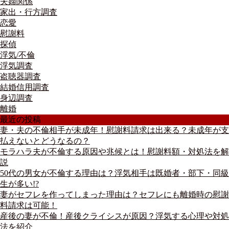
夫婦関係
家出・行方調査
恋愛
慰謝料
探偵
浮気/不倫
浮気調査
盗聴器調査
結婚信用調査
身辺調査
離婚
最近の投稿
妻・夫の不倫相手が未成年！慰謝料請求は出来る？未成年が支
払えないとどうなるの？
モラハラ夫が不倫する原因や兆候とは！慰謝料額・対処法を解
説
50代の男女が不倫する理由は？浮気相手は既婚者・部下・同級
生が多い!?
妻がセフレを作ってしまった理由は？セフレにも離婚時の慰謝
料請求は可能！
産後の妻が不倫！産後クライシスが原因？浮気する心理や対処
法を紹介