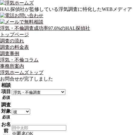
HAL探偵社が監修している浮気調査に特化したWEBメディア
浮気・不倫調査成功率97.6%のHAL探偵社
トップページ
調査の流れ
調査の料金表
調査事例
浮気・不倫コラム
事務所案内
浮気ホームズトップ
お問合せが完了しました
相談
項目
必須
調査
対象
必須
お名
前
※匿名OK