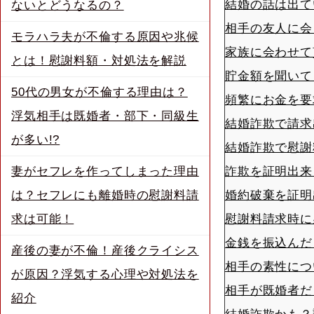
結婚の話は出て
ないとどうなるの？
相手の友人に会
モラハラ夫が不倫する原因や兆候
家族に会わせて
とは！慰謝料額・対処法を解説
貯金額を聞いて
50代の男女が不倫する理由は？
頻繁にお金を要
浮気相手は既婚者・部下・同級生
結婚詐欺で請求
が多い!?
結婚詐欺で慰謝
妻がセフレを作ってしまった理由
詐欺を証明出来
は？セフレにも離婚時の慰謝料請
婚約破棄を証明
求は可能！
慰謝料請求時に
金銭を振込んだ
産後の妻が不倫！産後クライシス
相手の素性につ
が原因？浮気する心理や対処法を
相手が既婚者だ
紹介