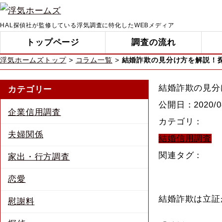
HAL探偵社が監修している浮気調査に特化したWEBメディア
トップページ
調査の流れ
浮気ホームズトップ
コラム一覧
結婚詐欺の見分け方を解説！
結婚詐欺の見分
カテゴリー
公開日：
2020/0
企業信用調査
カテゴリ：
夫婦関係
結婚信用調査
関連タグ：
家出・行方調査
恋愛
結婚詐欺は立証
慰謝料