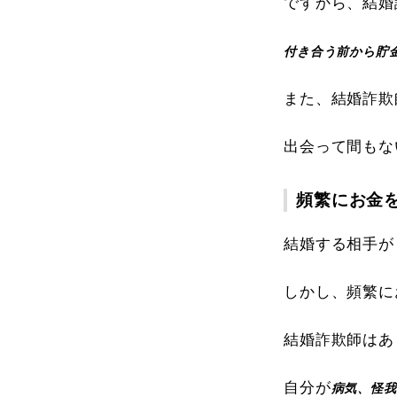
ですから、結婚
付き合う前から貯
また、結婚詐欺
出会って間もな
頻繁にお金
結婚する相手が
しかし、頻繁に
結婚詐欺師はあ
自分が
病気、怪我