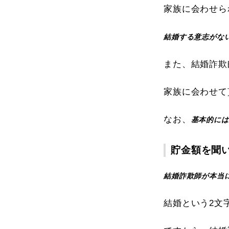
家族に会わせら
結婚する意志がな
また、結婚詐欺
家族に会わせて
なお、
基本的には
貯金額を聞
結婚詐欺師が本当
結婚という2文