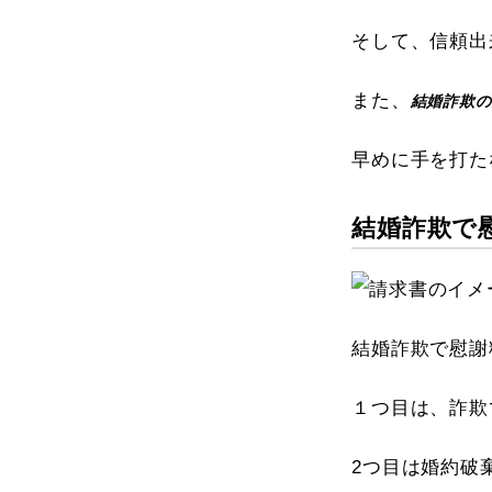
そして、信頼出
また、
結婚詐欺の
早めに手を打た
結婚詐欺で
結婚詐欺で慰謝
１つ目は、詐欺
2つ目は婚約破