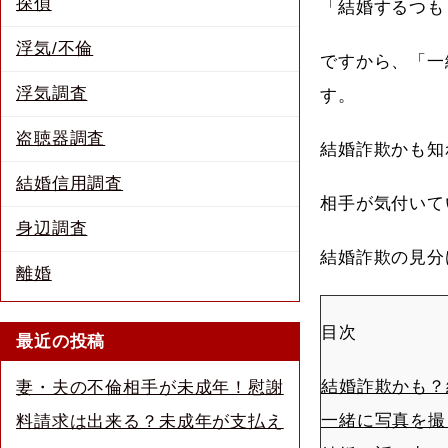
探偵
「結婚するつも
浮気/不倫
ですから、「一
浮気調査
す。
盗聴器調査
結婚詐欺かも知
結婚信用調査
相手が気付いて
身辺調査
結婚詐欺の見分
離婚
目次
最近の投稿
結婚詐欺かも？
妻・夫の不倫相手が未成年！慰謝
一緒に写真を撮
料請求は出来る？未成年が支払え