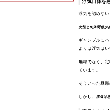
浮気自体を
浮気を認めない
女性と肉体関係が
ギャンブルにハ
よりは浮気はい
無職でなく、定
ています。
そういった旦那
しかし、
浮気は