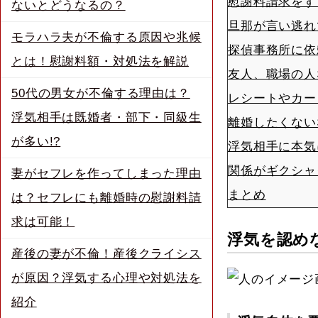
慰謝料請求をす
ないとどうなるの？
旦那が言い逃れ
モラハラ夫が不倫する原因や兆候
探偵事務所に依
とは！慰謝料額・対処法を解説
友人、職場の人
50代の男女が不倫する理由は？
レシートやカー
浮気相手は既婚者・部下・同級生
離婚したくない
が多い!?
浮気相手に本気
関係がギクシャ
妻がセフレを作ってしまった理由
まとめ
は？セフレにも離婚時の慰謝料請
求は可能！
浮気を認め
産後の妻が不倫！産後クライシス
が原因？浮気する心理や対処法を
紹介