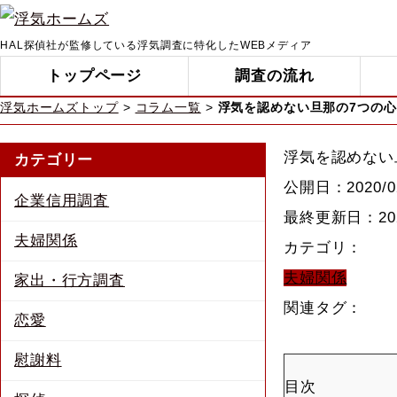
HAL探偵社が監修している浮気調査に特化したWEBメディア
トップページ
調査の流れ
浮気ホームズトップ
コラム一覧
浮気を認めない旦那の7つの
浮気を認めない
カテゴリー
公開日：2020/02
企業信用調査
最終更新日：2020
夫婦関係
カテゴリ：
夫婦関係
家出・行方調査
関連タグ：
恋愛
慰謝料
目次