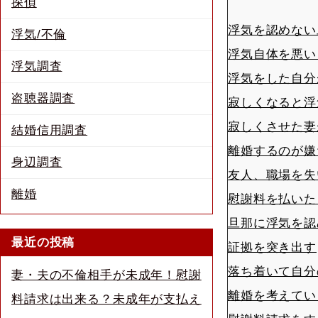
探偵
浮気を認めない
浮気/不倫
浮気自体を悪い
浮気調査
浮気をした自分
盗聴器調査
寂しくなると浮
寂しくさせた妻
結婚信用調査
離婚するのが嫌
身辺調査
友人、職場を失
離婚
慰謝料を払いた
旦那に浮気を認
最近の投稿
証拠を突き出す
落ち着いて自分
妻・夫の不倫相手が未成年！慰謝
離婚を考えてい
料請求は出来る？未成年が支払え