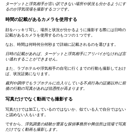
ターゲットと浮気相手が言い訳できない場所や状況も分かるようにす
るのが浮気現場を撮影するコツです。
時間の記載があるカメラを使用する
顔をハッキリ写し、場所と状況が分かるように撮影する際には日時の
記載があるカメラを使用するのもコツの１つです。
なお、時間は何時何分何秒まで詳細に記載されるのを選びます。
日時の記載があれば、ターゲットと浮気相手にアリバイがなければ言
い逃れすることができません。
また、ラブホテルや浮気相手の自宅に行くまでの行動も撮影しておけ
ば、状況証拠になります。
裁判や調停でもラブホテルに出入りしている不貞行為の証拠以外に前
後の行動の写真があれば信憑性が高まります。
写真だけでなく動画でも撮影する
写真だけでは加工しているのではないか、似ている人で自分ではない
と認めない人もいます。
ですから、
浮気調査の経験が豊富な探偵事務所や興信所は現場で写真
だけでなく動画も撮影します。