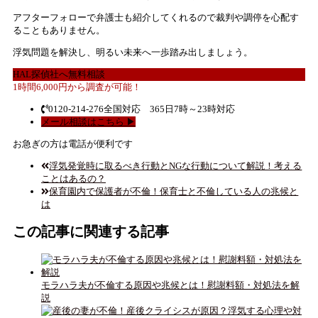
アフターフォローで弁護士も紹介してくれるので裁判や調停を心配す
ることもありません。
浮気問題を解決し、明るい未来へ一歩踏み出しましょう。
HAL探偵社へ無料相談
1時間6,000円から調査が可能！
0120-214-276
全国対応 365日7時～23時対応
メール相談はこちら ▶
お急ぎの方は電話が便利です
浮気発覚時に取るべき行動とNGな行動について解説！考える
ことはあるの？
保育園内で保護者が不倫！保育士と不倫している人の兆候と
は
この記事に関連する記事
モラハラ夫が不倫する原因や兆候とは！慰謝料額・対処法を解
説