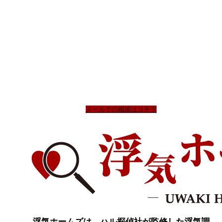
HAL探偵社
浮気調査専門の探偵が在籍している探偵事務所へ無料相談
0120-214-276
全国対応 無料相談 24時
間365日対応
メールでの相談はコチラ
浮気ホームズは、ハル探偵社が監修した浮気調