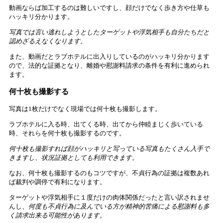
動画ならば加工するのは難しいですし、顔だけでなく歩き方や仕草も
ハッキリ分かります。
写真では言い逃れしようとしたターゲットや浮気相手も自分たちだと
認めざるえなくなります。
また、動画だとラブホテルに出入りしているのがハッキリ分かります
ので、法的な証拠となり、離婚や慰謝料請求の条件を有利に進められ
ます。
何十枚も撮影する
写真は1枚だけでなく現場では何十枚も撮影します。
ラブホテルに入る時、出てくる時、出てから仲睦まじく歩いている
時、それらを何十枚も撮影するのです。
何十枚も撮影すれば顔がハッキリと写っている写真もたくさん入手で
きますし、状況証拠としても利用できます。
なお、何十枚も撮影するのもコツですが、不貞行為の証拠は複数あれ
ば裁判や調停で有利になります。
ターゲットや浮気相手に１度だけの肉体関係だったと言い訳されませ
んし
、何度も不貞行為に及んでいる方が精神的苦痛による慰謝料も多
く請求出来る可能性があります。