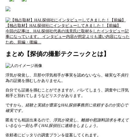
【独占取材】HAL探偵社にインタビューしてきました！【前編】
今回の記事は、HAL探偵社代表の浅見氏に取材をしたインタビュー記
事になっています。 インタビュー内容が想定よりも濃い内容になった
ため、前編・後編…
まとめ【探偵の撮影テクニックとは】
浮気が発覚し、旦那や浮気相手が事実を認めないなら、確実な不貞行
為の証拠を掴むしかありません。
自分でも証拠を掴むことができますが、バレてしまう、調査中に浮気
相手と別れてしまうなどリスクがあります。
ですから、
経験と実績が豊富なHAL探偵事務所に依頼するのが安心で
確実です。
匿名でも相談出来るので、
浮気が発覚し、離婚や慰謝料請求を考えて
いるなら一刻も早くHAL探偵社に連絡をしましょう。
依頼者にピッタリの調査プランを提案してくれます。