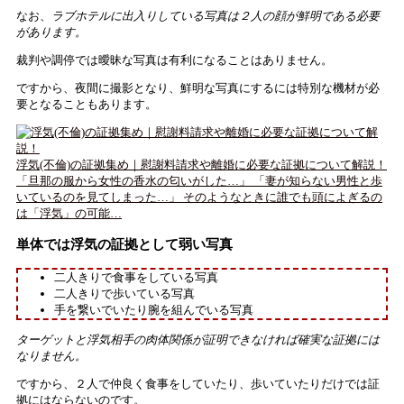
なお、
ラブホテルに出入りしている写真は２人の顔が鮮明である必要
があります。
裁判や調停では曖昧な写真は有利になることはありません。
ですから、夜間に撮影となり、鮮明な写真にするには特別な機材が必
要となることもあります。
浮気(不倫)の証拠集め｜慰謝料請求や離婚に必要な証拠について解説！
「旦那の服から女性の香水の匂いがした…」 「妻が知らない男性と歩
いているのを見てしまった…」 そのようなときに誰でも頭によぎるの
は「浮気」の可能…
単体では浮気の証拠として弱い写真
二人きりで食事をしている写真
二人きりで歩いている写真
手を繋いでいたり腕を組んでいる写真
ターゲットと浮気相手の肉体関係が証明できなければ確実な証拠には
なりません。
ですから、２人で仲良く食事をしていたり、歩いていたりだけでは証
拠にはならないのです。