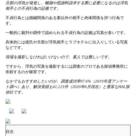
旦那の浮気が発覚し、離婚や慰謝料請求する際に必要になるのは浮気
相手との不貞行為の証拠です。
不貞行為とは婚姻関係のある妻以外の相手と肉体関係を持つ行為で
す。
一般的に裁判や調停で認められる不貞行為の証拠は写真が多いです。
具体的には彼氏や旦那が浮気相手とラブホテルに出入りしている写真
などです。
現場を撮影しなければいけないので、素人では難しいです。
ですから、浮気の写真を撮影するには調査のプロである探偵事務所に
依頼するのが確実です。
なかでもおすすめしたいのが、調査成功率97.6%（2019年度アンケー
ト調べ）あり、解決実績も41,123件（2020年6月現在）と豊富なHAL探
偵社です。
目次