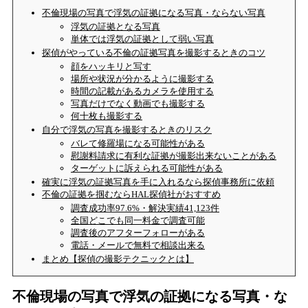
不倫現場の写真で浮気の証拠になる写真・ならない写真
浮気の証拠となる写真
単体では浮気の証拠として弱い写真
探偵がやっている不倫の証拠写真を撮影するときのコツ
顔をハッキリと写す
場所や状況が分かるように撮影する
時間の記載があるカメラを使用する
写真だけでなく動画でも撮影する
何十枚も撮影する
自分で浮気の写真を撮影するときのリスク
バレて修羅場になる可能性がある
慰謝料請求に有利な証拠が撮影出来ないことがある
ターゲットに訴えられる可能性がある
確実に浮気の証拠写真を手に入れるなら探偵事務所に依頼
不倫の証拠を掴むならHAL探偵社がおすすめ
調査成功率97.6%・解決実績41,123件
全国どこでも同一料金で調査可能
調査後のアフターフォローがある
電話・メールで無料で相談出来る
まとめ【探偵の撮影テクニックとは】
不倫現場の写真で浮気の証拠になる写真・な