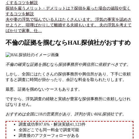
探偵を雇うメリット・デメリットは？探偵を雇った場合の値段や安く
するコツを解説
夫や妻の浮気で悩んでいる人はたくさんいます。 浮気の事実を認めさ
せようと、喧嘩ばかりして離婚する夫婦もいます。 夫の浮気を考えて
ばかりで家事、仕…
不倫の証拠を掴むならHAL探偵社がおすすめ
不倫の確実な証拠を掴むなら探偵事務所や興信所に依頼すべきです。
しかし、全国にはたくさんの探偵事務所や興信所があり、下手に依頼
すると調査に時間が掛かったり、余計な料金を取られたりします。
最悪、証拠を掴めないケースもあります。
ですから、浮気調査の経験と実績が豊富な探偵事務所に依頼しなけれ
ばなりません。
おすすめは全国に18の営業所があり、評判が良いHAL探偵社です。
調査成功率97.6%・解決実績41,123件
全国どこでも同一料金で調査可能
調査後のアフターフォローがある