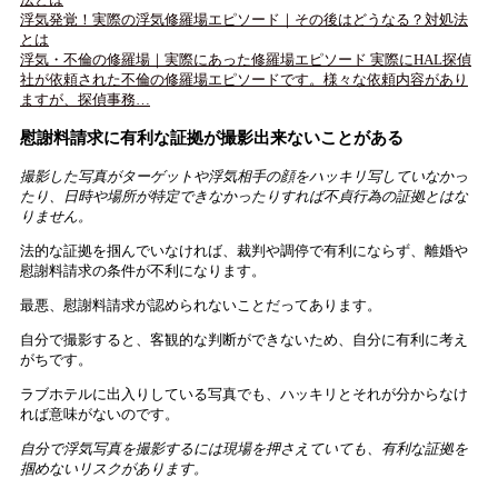
浮気発覚！実際の浮気修羅場エピソード｜その後はどうなる？対処法
とは
浮気・不倫の修羅場｜実際にあった修羅場エピソード 実際にHAL探偵
社が依頼された不倫の修羅場エピソードです。様々な依頼内容があり
ますが、探偵事務…
慰謝料請求に有利な証拠が撮影出来ないことがある
撮影した写真がターゲットや浮気相手の顔をハッキリ写していなかっ
たり、日時や場所が特定できなかったりすれば不貞行為の証拠とはな
りません。
法的な証拠を掴んでいなければ、裁判や調停で有利にならず、離婚や
慰謝料請求の条件が不利になります。
最悪、慰謝料請求が認められないことだってあります。
自分で撮影すると、客観的な判断ができないため、自分に有利に考え
がちです。
ラブホテルに出入りしている写真でも、ハッキリとそれが分からなけ
れば意味がないのです。
自分で浮気写真を撮影するには現場を押さえていても、有利な証拠を
掴めないリスクがあります。