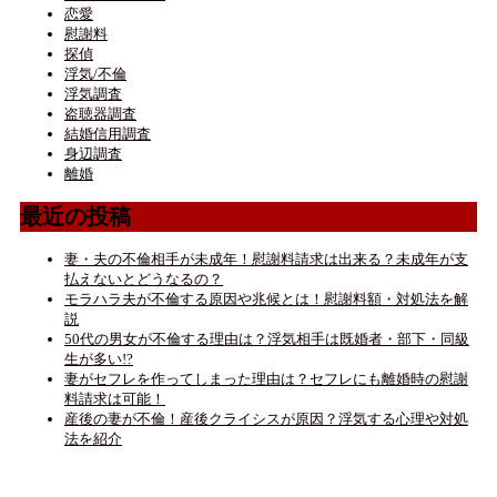
恋愛
慰謝料
探偵
浮気/不倫
浮気調査
盗聴器調査
結婚信用調査
身辺調査
離婚
最近の投稿
妻・夫の不倫相手が未成年！慰謝料請求は出来る？未成年が支
払えないとどうなるの？
モラハラ夫が不倫する原因や兆候とは！慰謝料額・対処法を解
説
50代の男女が不倫する理由は？浮気相手は既婚者・部下・同級
生が多い!?
妻がセフレを作ってしまった理由は？セフレにも離婚時の慰謝
料請求は可能！
産後の妻が不倫！産後クライシスが原因？浮気する心理や対処
法を紹介