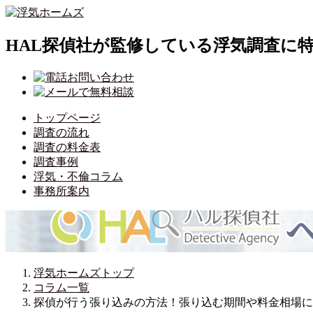
HAL探偵社が監修している浮気調査に
トップページ
調査の流れ
調査の料金表
調査事例
浮気・不倫コラム
事務所案内
浮気ホームズトップ
コラム一覧
探偵が行う張り込みの方法！張り込む期間や料金相場に