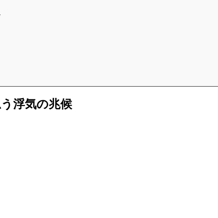
！
思う浮気の兆候