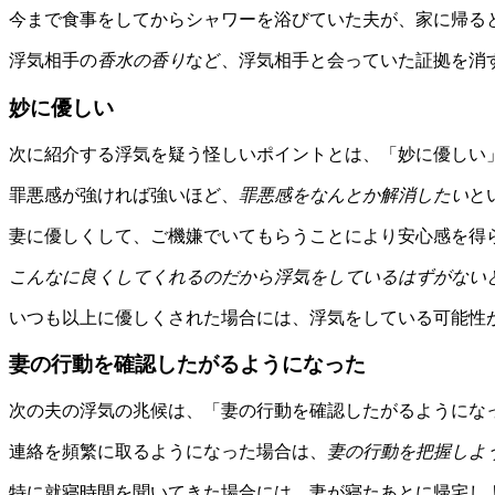
今まで食事をしてからシャワーを浴びていた夫が、家に帰る
浮気相手の
香水の香り
など、浮気相手と会っていた証拠を消
妙に優しい
次に紹介する浮気を疑う怪しいポイントとは、「妙に優しい
罪悪感が強ければ強いほど、
罪悪感をなんとか解消したい
と
妻に優しくして、ご機嫌でいてもらうことにより安心感を得
こんなに良くしてくれるのだから浮気をしているはずがない
いつも以上に優しくされた場合には、浮気をしている可能性
妻の行動を確認したがるようになった
次の夫の浮気の兆候は、「妻の行動を確認したがるようにな
連絡を頻繁に取るようになった場合は、
妻の行動を把握しよ
特に就寝時間を聞いてきた場合には、妻が寝たあとに帰宅し