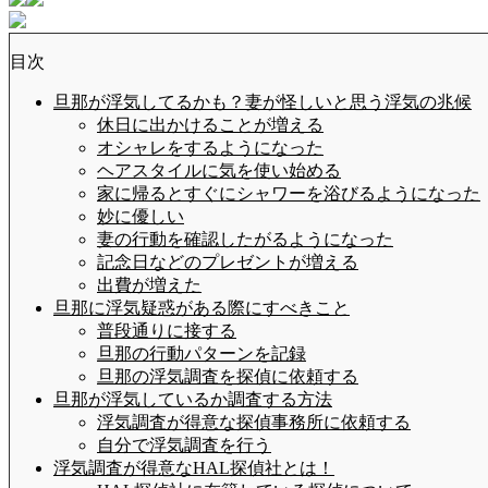
目次
旦那が浮気してるかも？妻が怪しいと思う浮気の兆候
休日に出かけることが増える
オシャレをするようになった
ヘアスタイルに気を使い始める
家に帰るとすぐにシャワーを浴びるようになった
妙に優しい
妻の行動を確認したがるようになった
記念日などのプレゼントが増える
出費が増えた
旦那に浮気疑惑がある際にすべきこと
普段通りに接する
旦那の行動パターンを記録
旦那の浮気調査を探偵に依頼する
旦那が浮気しているか調査する方法
浮気調査が得意な探偵事務所に依頼する
自分で浮気調査を行う
浮気調査が得意なHAL探偵社とは！