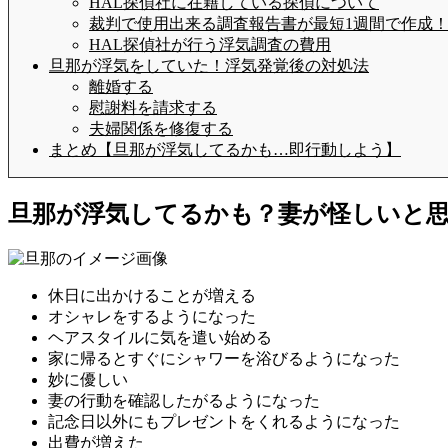
HAL探偵社に在籍している探偵について
裁判で使用出来る調査報告書が最短1週間で作成
HAL探偵社が行う浮気調査の費用
旦那が浮気をしていた！浮気発覚後の対処法
離婚する
慰謝料を請求する
夫婦関係を修復する
まとめ【旦那が浮気してるかも…即行動しよう】
旦那が浮気してるかも？妻が怪しいと
休日に出かけることが増える
オシャレをするようになった
ヘアスタイルに気を遣い始める
家に帰るとすぐにシャワーを浴びるようになった
妙に優しい
妻の行動を確認したがるようになった
記念日以外にもプレゼントをくれるようになった
出費が増えた